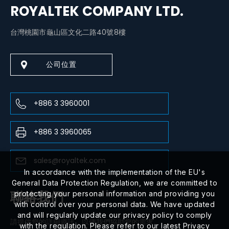
ROYALTEK COMPANY LTD.
台灣桃園市龜山區文化二路40號8樓
公司位置
+886 3 3960001
+886 3 3960065
sales@royaltek.com
In accordance with the implementation of the EU's
General Data Protection Regulation, we are committed to
聯絡我們
protecting your personal information and providing you
with control over your personal data. We have updated
and will regularly update our privacy policy to comply
請提供您的詳細資訊，以便我們協助您的需求。
with the regulation. Please refer to our latest Privacy