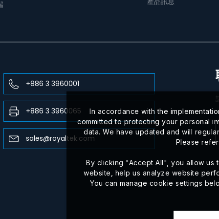
產品訊息
端
+886 3 3960001
+886 3 3960065
In accordance with the implementatio
committed to protecting your personal in
data. We have updated and will regular
sales@royaltek.com
Please refer
By clicking "Accept All", you allow u
website, help us analyze website perf
You can manage cookie settings below