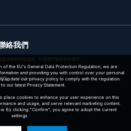
聯絡我們
請提供您的詳細資訊，以便我們協助您的需求。
n of the EU's General Data Protection Regulation, we are
formation and providing you with control over your personal
立即洽詢
ly update our privacy policy to comply with the regulation.
 to our latest Privacy Statement.
s to place cookies to enhance your user experience on this
ormance and usage, and serve relevant marketing content.
. By clicking "Confirm", you agree to adopt the current
settings.