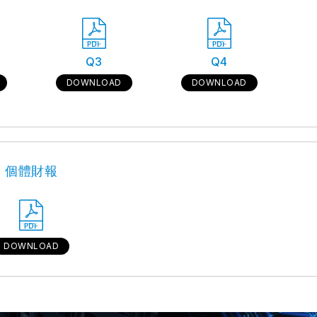
Q3
Q4
DOWNLOAD
DOWNLOAD
個體財報
DOWNLOAD